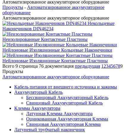
Автоматизированное аккумуляторное оборудование
Продукты
-
Автоматизированное аккумуляторное
оборудование
Автоматизированное аккумуляторное оборудование
Некольцевые Наконечников DIN46234
Неизолированные Контактные Пластины
Нейлоновые Изоляционные Кольцевые Наконечники
Нейлоновые Изоляционные Контактные Пластины
Всего 9 страница 76 документация
предыдущая
1
2
3
4
5
6
7
8
9
Продукты
Автоматизированное аккумуляторное оборудование
Кабель питания от внешнего источника и зажимы
Аккумуляторый Кабель
Бессвинцовый Аккумуляторный Кабель
Свинцовый Аккумуляторный Кабель
Клемма Аккумулятора
Латунная Клемма Аккумулятора
Оцинкованная Аккумуляторная Клемма
Свинцовая Аккумуляторная Клемма
Латуневый трубчатый наконечник
Зарядное устройство
Пусковое устройство
Инвертирующий усилитель мощности
Тестёр аккумуляторной батареи