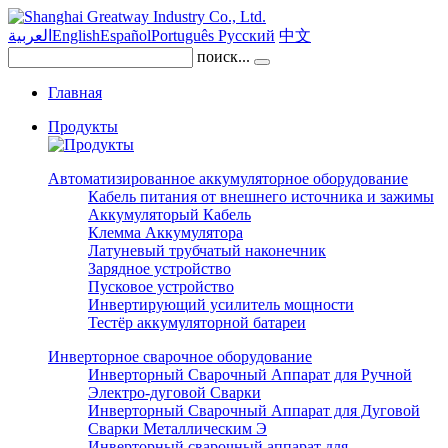
العربية
English
Español
Português
Pусский
中文
поиск...
Главная
Продукты
Автоматизированное аккумуляторное оборудование
Кабель питания от внешнего источника и зажимы
Аккумуляторый Кабель
Клемма Аккумулятора
Латуневый трубчатый наконечник
Зарядное устройство
Пусковое устройство
Инвертирующий усилитель мощности
Тестёр аккумуляторной батареи
Инверторное сварочное оборудование
Инверторный Сварочный Аппарат для Ручной
Электро-дуговой Сварки
Инверторный Сварочный Аппарат для Дуговой
Сварки Металлическим Э
Инверторный сварочный аппарат для