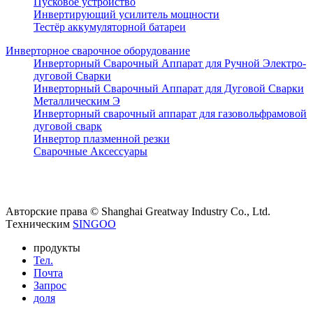
Пусковое устройство
Инвертирующий усилитель мощности
Тестёр аккумуляторной батареи
Инверторное сварочное оборудование
Инверторный Сварочный Аппарат для Ручной Электро-
дуговой Сварки
Инверторный Сварочный Аппарат для Дуговой Сварки
Металлическим Э
Инверторный сварочный аппарат для газовольфрамовой
дуговой сварк
Инвертор плазменной резки
Сварочные Аксессуары
Авторские права © Shanghai Greatway Industry Co., Ltd.
Tехническим
SINGOO
продукты
Тел.
Почта
Запрос
доля