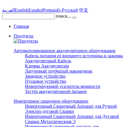
العربية
English
Español
Português
Pусский
中文
поиск...
Главная
Продукты
Автоматизированное аккумуляторное оборудование
Кабель питания от внешнего источника и зажимы
Аккумуляторый Кабель
Клемма Аккумулятора
Латуневый трубчатый наконечник
Зарядное устройство
Пусковое устройство
Инвертирующий усилитель мощности
Тестёр аккумуляторной батареи
Инверторное сварочное оборудование
Инверторный Сварочный Аппарат для Ручной
Электро-дуговой Сварки
Инверторный Сварочный Аппарат для Дуговой
Сварки Металлическим Э
Инверторный сварочный аппарат для