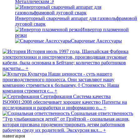
Металлическим Э
Инверторный сварочный аппарат для газовольфрамовой
дуговой сварк
Инвертор плазменной
резки
Сварочные Аксессуары
История
июль 1997 года, Шанхайская Фабрика
электротехники и инструментов, производящая пусковые
кабели, была основана в Бейтане; количество работников
насчиты...
+
Культура
Наши ценности - суть нашего
производственного процесса. Они заставляют нашу
компанию стремиться к большему. ◊ Стоимость: Наша
компания стремится с...
+
Сертификация
Система качества
ISO9001:2008 обеспечивает хорошее качество Патенты на
исследования и разработки и информацию о...
+
Социальная ответственность
"Тур улыбающихся детей" от Грэйтвэй - социальная акция,
которая призвана продемонстрировать детям работников
рабочую среду их родителей. Экскурсия вкл...
+
навигация