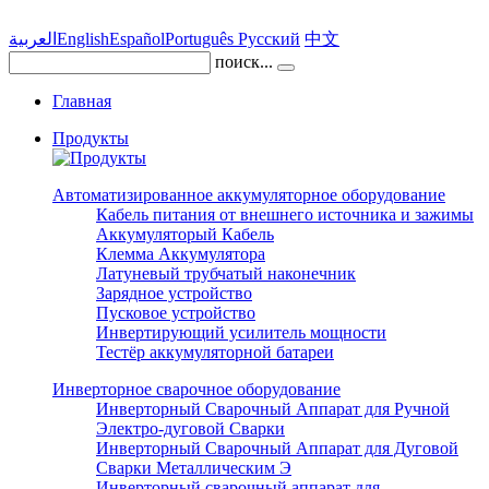
العربية
English
Español
Português
Pусский
中文
поиск...
Главная
Продукты
Автоматизированное аккумуляторное оборудование
Кабель питания от внешнего источника и зажимы
Аккумуляторый Кабель
Клемма Аккумулятора
Латуневый трубчатый наконечник
Зарядное устройство
Пусковое устройство
Инвертирующий усилитель мощности
Тестёр аккумуляторной батареи
Инверторное сварочное оборудование
Инверторный Сварочный Аппарат для Ручной
Электро-дуговой Сварки
Инверторный Сварочный Аппарат для Дуговой
Сварки Металлическим Э
Инверторный сварочный аппарат для