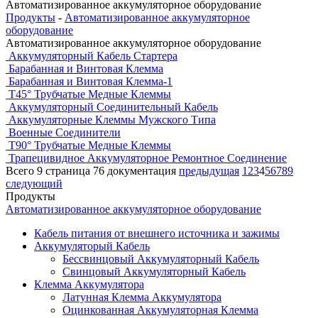
Автоматизированное аккумуляторное оборудование
Продукты
-
Автоматизированное аккумуляторное
оборудование
Автоматизированное аккумуляторное оборудование
Аккумуляторный Кабель Стартера
Барабанная и Винтовая Клемма
Барабанная и Винтовая Клемма-1
T45° Трубчатые Медные Клеммы
Аккумуляторный Соединительный Кабель
Аккумуляторные Клеммы Мужского Типа
Военные Соединители
T90° Трубчатые Медные Клеммы
Трапецивидное Аккумуляторное Ремонтное Соединение
Всего 9 страница 76 документация
предыдущая
1
2
3
4
5
6
7
8
9
следующий
Продукты
Автоматизированное аккумуляторное оборудование
Кабель питания от внешнего источника и зажимы
Аккумуляторый Кабель
Бессвинцовый Аккумуляторный Кабель
Свинцовый Аккумуляторный Кабель
Клемма Аккумулятора
Латунная Клемма Аккумулятора
Оцинкованная Аккумуляторная Клемма