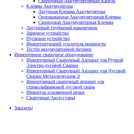
Свинцовый Аккумуляторный Кабель
Клемма Аккумулятора
Латунная Клемма Аккумулятора
Оцинкованная Аккумуляторная Клемма
Свинцовая Аккумуляторная Клемма
Латуневый трубчатый наконечник
Зарядное устройство
Пусковое устройство
Инвертирующий усилитель мощности
Тестёр аккумуляторной батареи
Инверторное сварочное оборудование
Инверторный Сварочный Аппарат для Ручной
Электро-дуговой Сварки
Инверторный Сварочный Аппарат для Дуговой
Сварки Металлическим Э
Инверторный сварочный аппарат для
газовольфрамовой дуговой сварк
Инвертор плазменной резки
Сварочные Аксессуары
Заказать!