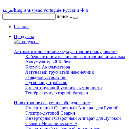
العربية
English
Español
Português
Pусский
中文
поиск...
Главная
Продукты
Автоматизированное аккумуляторное оборудование
Кабель питания от внешнего источника и зажимы
Аккумуляторый Кабель
Клемма Аккумулятора
Латуневый трубчатый наконечник
Зарядное устройство
Пусковое устройство
Инвертирующий усилитель мощности
Тестёр аккумуляторной батареи
Инверторное сварочное оборудование
Инверторный Сварочный Аппарат для Ручной
Электро-дуговой Сварки
Инверторный Сварочный Аппарат для Дуговой
Сварки Металлическим Э
Инверторный сварочный аппарат для