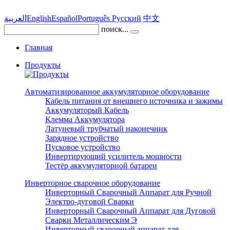
العربية
English
Español
Português
Pусский
中文
поиск...
Главная
Продукты
Автоматизированное аккумуляторное оборудование
Кабель питания от внешнего источника и зажимы
Аккумуляторый Кабель
Клемма Аккумулятора
Латуневый трубчатый наконечник
Зарядное устройство
Пусковое устройство
Инвертирующий усилитель мощности
Тестёр аккумуляторной батареи
Инверторное сварочное оборудование
Инверторный Сварочный Аппарат для Ручной
Электро-дуговой Сварки
Инверторный Сварочный Аппарат для Дуговой
Сварки Металлическим Э
Инверторный сварочный аппарат для