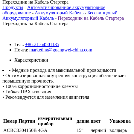
Переходник на Кабель Стартера
Продукты
-
Автоматизированное аккумуляторное
оборудование
-
Аккумуляторый Кабель
-
Бессвинцовый
Аккумуляторный Кабель
-
Переходник на Кабель Стартера
Переходник на Кабель Стартера
Тел.:
+86-21-64501185
Почта:
marketing@guangwei-china.com
Характеристики
• Медные провода для максимальной проводимости
• Оптимизированная внутренняя конструкция обеспечивает
повышенную прочность.
• 100% коррозионностойкие клеммы
• Гибкая ПВХ изоляция
• Рекомендуется для заземления двигателя
измерительный
Номер Партии
длина
цвет
Упаковка
прибор
ACBC3304150B
4GA
15”
черный
волдырь