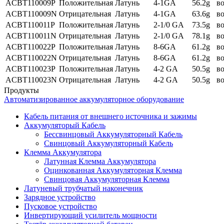
ACBT110009P
Положительная
Латунь
4-1GA
56.2g
в
ACBT110009N
Отрицательная
Латунь
4-1GA
63.6g
в
ACBT110011P
Положительная
Латунь
2-1/0 GA
73.5g
в
ACBT110011N
Отрицательная
Латунь
2-1/0 GA
78.1g
в
ACBT110022P
Положительная
Латунь
8-6GA
61.2g
в
ACBT110022N
Отрицательная
Латунь
8-6GA
61.2g
в
ACBT110023P
Положительная
Латунь
4-2 GA
50.5g
в
ACBT110023N
Отрицательная
Латунь
4-2 GA
50.5g
в
Продукты
Автоматизированное аккумуляторное оборудование
Кабель питания от внешнего источника и зажимы
Аккумуляторый Кабель
Бессвинцовый Аккумуляторный Кабель
Свинцовый Аккумуляторный Кабель
Клемма Аккумулятора
Латунная Клемма Аккумулятора
Оцинкованная Аккумуляторная Клемма
Свинцовая Аккумуляторная Клемма
Латуневый трубчатый наконечник
Зарядное устройство
Пусковое устройство
Инвертирующий усилитель мощности