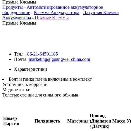
Прямые Клеммы
Продукты
-
Автоматизированное аккумуляторное
оборудование
-
Клемма Аккумулятора
-
Латунная Клемма
Аккумулятора
-
Прямые Клеммы
Прямые Клеммы
Тел.:
+86-21-64501185
Почта:
marketing@guangwei-china.com
Характеристики
Болт и гайка плеча включены в комплект
Устойчивы к коррозии
Медное литье
Толстые стенки для сильного обжима
Провод
Номер
Полярность
Материал
(Диапазон
Масса
У
Партии
/ Датчик)