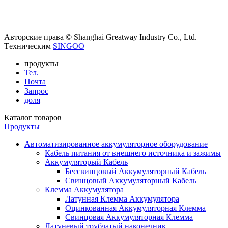
Авторские права © Shanghai Greatway Industry Co., Ltd.
Tехническим
SINGOO
продукты
Тел.
Почта
Запрос
доля
Каталог товаров
Продукты
Автоматизированное аккумуляторное оборудование
Кабель питания от внешнего источника и зажимы
Аккумуляторый Кабель
Бессвинцовый Аккумуляторный Кабель
Свинцовый Аккумуляторный Кабель
Клемма Аккумулятора
Латунная Клемма Аккумулятора
Оцинкованная Аккумуляторная Клемма
Свинцовая Аккумуляторная Клемма
Латуневый трубчатый наконечник