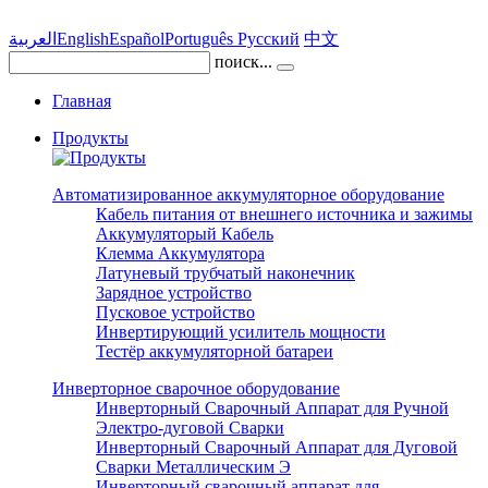
العربية
English
Español
Português
Pусский
中文
поиск...
Главная
Продукты
Автоматизированное аккумуляторное оборудование
Кабель питания от внешнего источника и зажимы
Аккумуляторый Кабель
Клемма Аккумулятора
Латуневый трубчатый наконечник
Зарядное устройство
Пусковое устройство
Инвертирующий усилитель мощности
Тестёр аккумуляторной батареи
Инверторное сварочное оборудование
Инверторный Сварочный Аппарат для Ручной
Электро-дуговой Сварки
Инверторный Сварочный Аппарат для Дуговой
Сварки Металлическим Э
Инверторный сварочный аппарат для