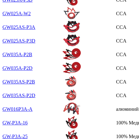
GW025A-W2
CCA
GW025AS-P3A
CCA
GW025AS-P3D
CCA
GW035A-P2B
CCA
GW035A-P2D
CCA
GW035AS-P2B
CCA
GW035AS-P2D
CCA
GW016P3A-A
алюминий
GW-P3A-16
100% Мед
GW-P3A-25
100% Мед