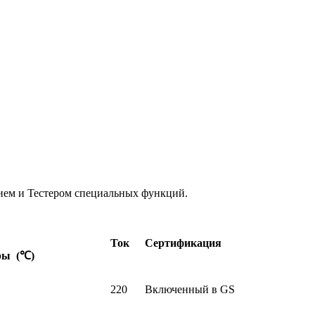
ем и Тестером специальных функций.
Ток
Сертификация
ры (℃)
220
Включенный в GS