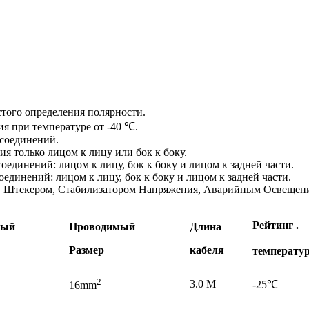
того определения полярности.
я при температуре от -40 ℃.
 соединений.
я только лицом к лицу или бок к боку.
соединений: лицом к лицу, бок к боку и лицом к задней части.
оединений: лицом к лицу, бок к боку и лицом к задней части.
, Штекером, Стабилизатором Напряжения, Аварийным Освещени
Рейтинг .
мый
Проводимый
Длина
Размер
кабеля
температу
2
3.0 M
-25℃
16mm