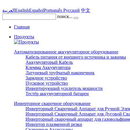
العربية
English
Español
Português
Pусский
中文
поиск...
Главная
Продукты
Автоматизированное аккумуляторное оборудование
Кабель питания от внешнего источника и зажимы
Аккумуляторый Кабель
Клемма Аккумулятора
Латуневый трубчатый наконечник
Зарядное устройство
Пусковое устройство
Инвертирующий усилитель мощности
Тестёр аккумуляторной батареи
Инверторное сварочное оборудование
Инверторный Сварочный Аппарат для Ручной Элек
Инверторный Сварочный Аппарат для Дуговой Св
Инверторный сварочный аппарат для газовольфрам
Инвертор плазменной резки
Сварочные Аксессуары